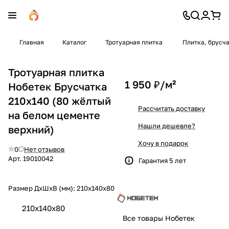
Главная
Каталог
Тротуарная плитка
Плитка, брусч
Тротуарная плитка
1 950 ₽/
м²
Нобетек Брусчатка
210x140 (80 жёлтый
Рассчитать доставку
на белом цементе
Нашли дешевле?
верхний)
Хочу в подарок
0
Нет отзывов
Арт.
19010042
Гарантия 5 лет
Размер ДхШхВ (мм):
210x140x80
210x140x80
Все товары Нобетек