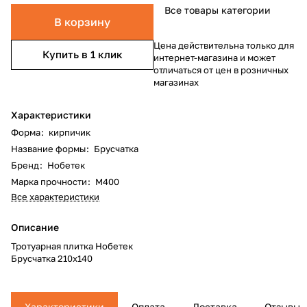
Все товары категории
В корзину
Цена действительна только для
Купить в 1 клик
интернет-магазина и может
отличаться от цен в розничных
магазинах
Характеристики
Форма
:
кирпичик
Название формы
:
Брусчатка
Бренд
:
Нобетек
Марка прочности
:
М400
Все характеристики
Описание
Тротуарная плитка Нобетек
Брусчатка 210x140
Характеристики
Оплата
Доставка
Отзывы