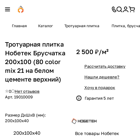
Главная
Каталог
Тротуарная плитка
Плитка, брусч
Тротуарная плитка
2 500 ₽/
м²
Нобетек Брусчатка
200х100 (80 color
Рассчитать доставку
mix 21 на белом
Нашли дешевле?
цементе верхний)
Хочу в подарок
0
Нет отзывов
Арт.
19010009
Гарантия 5 лет
Размер ДхШхВ (мм):
200х100х40
200х100х40
Все товары Нобетек