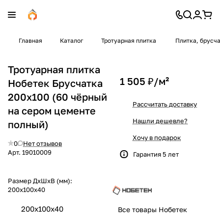
Главная
Каталог
Тротуарная плитка
Плитка, брусч
Тротуарная плитка
1 505 ₽/
м²
Нобетек Брусчатка
200х100 (60 чёрный
Рассчитать доставку
на сером цементе
Нашли дешевле?
полный)
Хочу в подарок
0
Нет отзывов
Арт.
19010009
Гарантия 5 лет
Размер ДхШхВ (мм):
200х100х40
200х100х40
Все товары Нобетек