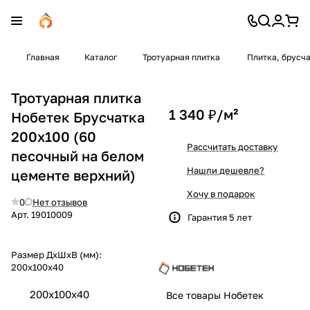
Главная
Каталог
Тротуарная плитка
Плитка, брусч
Тротуарная плитка
1 340 ₽/
м²
Нобетек Брусчатка
200х100 (60
Рассчитать доставку
песочный на белом
Нашли дешевле?
цементе верхний)
Хочу в подарок
0
Нет отзывов
Арт.
19010009
Гарантия 5 лет
Размер ДхШхВ (мм):
200х100х40
200х100х40
Все товары Нобетек