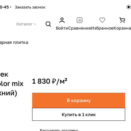
30-45
Заказать звонок
Каталог
Войти
Сравнение
Избранное
Корзина
арная плитка
тек
1 830 ₽/
м²
lor mix
хний)
В корзину
Купить в 1 клик
Рассчитать доставку