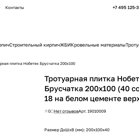
+7 495 125-
Контакты
рпич
Строительный кирпич
ЖБИ
Кровельные материалы
Троту
рная плитка Нобетек Брусчатка 200х100
Тротуарная плитка Нобе
Брусчатка 200х100 (40 co
18 на белом цементе вер
0
Нет отзывов
Арт.
19010009
Размер ДхШхВ (мм):
200х100х40