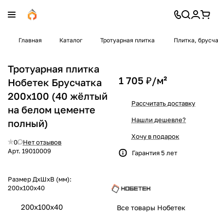
Главная
Каталог
Тротуарная плитка
Плитка, брусч
Тротуарная плитка
1 705 ₽/
м²
Нобетек Брусчатка
200х100 (40 жёлтый
Рассчитать доставку
на белом цементе
Нашли дешевле?
полный)
Хочу в подарок
0
Нет отзывов
Арт.
19010009
Гарантия 5 лет
Размер ДхШхВ (мм):
200х100х40
200х100х40
Все товары Нобетек