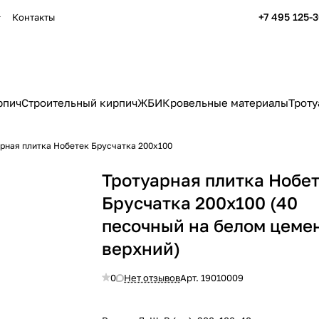
+7 495 125-
Контакты
рпич
Строительный кирпич
ЖБИ
Кровельные материалы
Троту
рная плитка Нобетек Брусчатка 200х100
Тротуарная плитка Нобе
Брусчатка 200х100 (40
песочный на белом цеме
верхний)
0
Нет отзывов
Арт.
19010009