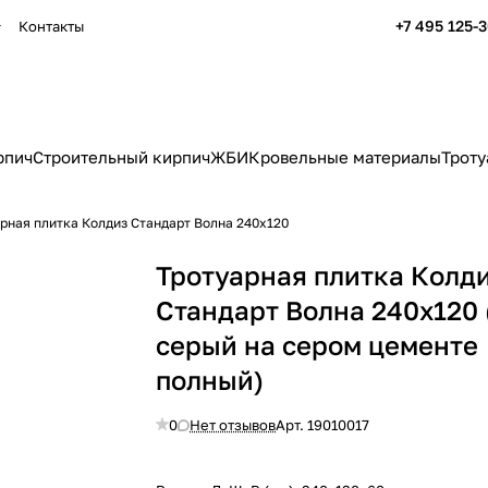
+7 495 125-
Контакты
рпич
Строительный кирпич
ЖБИ
Кровельные материалы
Троту
рная плитка Колдиз Стандарт Волна 240x120
Тротуарная плитка Колд
Стандарт Волна 240x120 
серый на сером цементе
полный)
0
Нет отзывов
Арт.
19010017