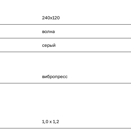
240x120
волна
серый
вибропресс
1,0 х 1,2