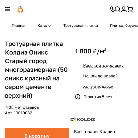
Главная
Каталог
Тротуарная плитка
Плитка, брусч
Тротуарная плитка
1 800 ₽/
м²
Колдиз Оникс
Старый город
Рассчитать доставку
многоразмерная (50
Нашли дешевле?
оникс красный на
сером цементе
Хочу в подарок
верхний)
Гарантия 5 лет
0
Нет отзывов
Арт.
19010032
Все товары Колдиз
В корзину