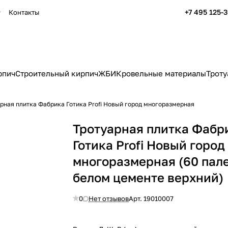
+7 495 125-
Контакты
рпич
Строительный кирпич
ЖБИ
Кровельные материалы
Троту
рная плитка Фабрика Готика Profi Новый город многоразмерная
Тротуарная плитка Фабр
Готика Profi Новый город
многоразмерная (60 пал
белом цементе верхний)
0
Нет отзывов
Арт.
19010007