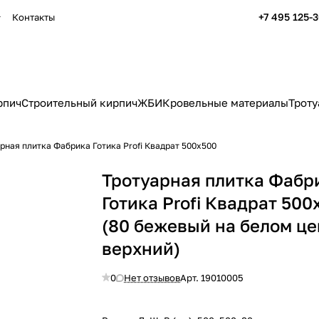
+7 495 125-
Контакты
рпич
Строительный кирпич
ЖБИ
Кровельные материалы
Троту
рная плитка Фабрика Готика Profi Квадрат 500x500
Тротуарная плитка Фабр
Готика Profi Квадрат 500
(80 бежевый на белом ц
верхний)
0
Нет отзывов
Арт.
19010005