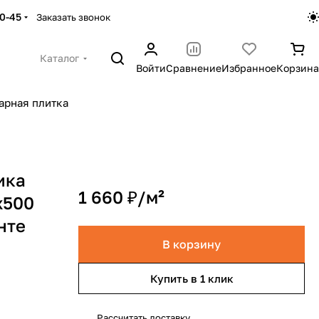
30-45
Заказать звонок
Каталог
Войти
Сравнение
Избранное
Корзина
арная плитка
ика
1 660 ₽/
м²
x500
нте
В корзину
Купить в 1 клик
Рассчитать доставку