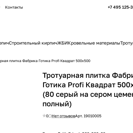
+7 495 125-
Контакты
рпич
Строительный кирпич
ЖБИ
Кровельные материалы
Троту
рная плитка Фабрика Готика Profi Квадрат 500x500
Тротуарная плитка Фабр
Готика Profi Квадрат 500
(80 серый на сером цеме
полный)
0
Нет отзывов
Арт.
19010005