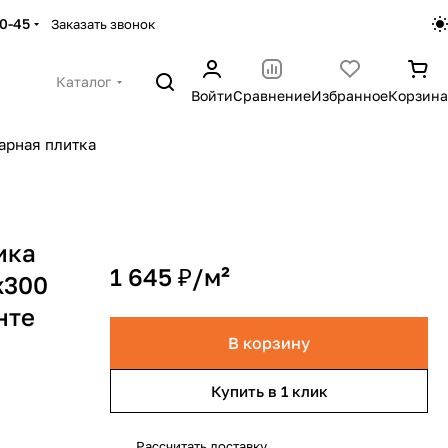
30-45
Заказать звонок
Каталог
Войти
Сравнение
Избранное
Корзина
арная плитка
ика
1 645 ₽/
м²
x300
нте
В корзину
Купить в 1 клик
Рассчитать доставку