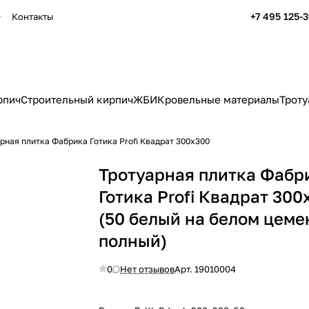
+7 495 125-
Контакты
рпич
Строительный кирпич
ЖБИ
Кровельные материалы
Троту
рная плитка Фабрика Готика Profi Квадрат 300x300
Тротуарная плитка Фабр
Готика Profi Квадрат 300
(50 белый на белом цеме
полный)
0
Нет отзывов
Арт.
19010004