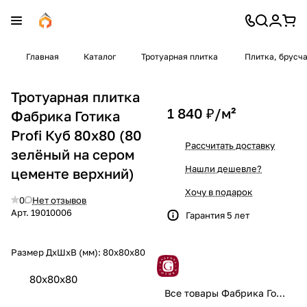
Главная
Каталог
Тротуарная плитка
Плитка, брусч
Тротуарная плитка
1 840 ₽/
м²
Фабрика Готика
Profi Куб 80x80 (80
Рассчитать доставку
зелёный на сером
Нашли дешевле?
цементе верхний)
Хочу в подарок
0
Нет отзывов
Арт.
19010006
Гарантия 5 лет
Размер ДхШхВ (мм):
80x80x80
80x80x80
Все товары Фабрика Готика