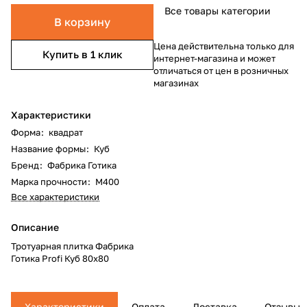
Все товары категории
В корзину
Цена действительна только для
Купить в 1 клик
интернет-магазина и может
отличаться от цен в розничных
магазинах
Характеристики
Форма
:
квадрат
Название формы
:
Куб
Бренд
:
Фабрика Готика
Марка прочности
:
М400
Все характеристики
Описание
Тротуарная плитка Фабрика
Готика Profi Куб 80x80
Характеристики
Оплата
Доставка
Отзывы