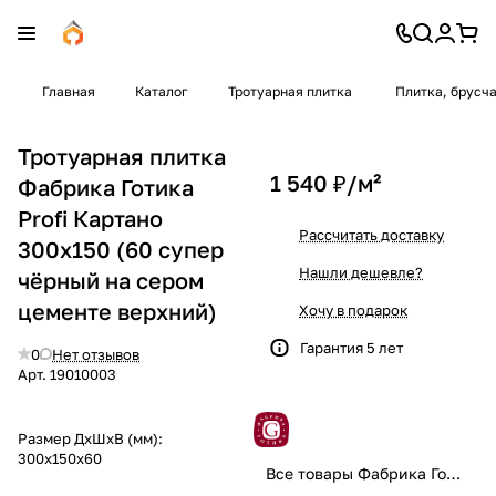
Главная
Каталог
Тротуарная плитка
Плитка, брусч
Тротуарная плитка
1 540 ₽/
м²
Фабрика Готика
Profi Картано
Рассчитать доставку
300x150 (60 супер
Нашли дешевле?
чёрный на сером
цементе верхний)
Хочу в подарок
Гарантия 5 лет
0
Нет отзывов
Арт.
19010003
Размер ДхШхВ (мм):
300x150x60
Все товары Фабрика Готика