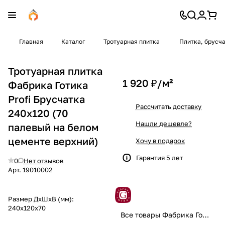
Главная
Каталог
Тротуарная плитка
Плитка, брусч
Тротуарная плитка
1 920 ₽/
м²
Фабрика Готика
Profi Брусчатка
Рассчитать доставку
240x120 (70
Нашли дешевле?
палевый на белом
цементе верхний)
Хочу в подарок
Гарантия 5 лет
0
Нет отзывов
Арт.
19010002
Размер ДхШхВ (мм):
240x120x70
Все товары Фабрика Готика