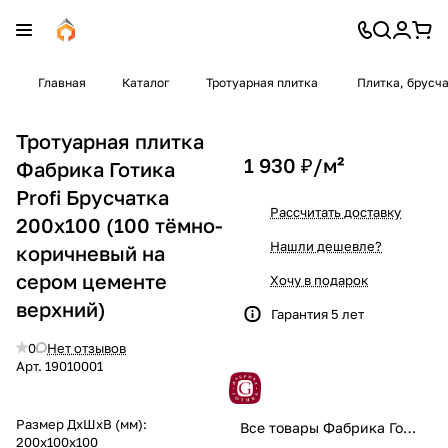
Главная
Каталог
Тротуарная плитка
Плитка, брусч
Тротуарная плитка
1 930 ₽/
м²
Фабрика Готика
Profi Брусчатка
Рассчитать доставку
200х100 (100 тёмно-
Нашли дешевле?
коричневый на
сером цементе
Хочу в подарок
верхний)
Гарантия 5 лет
0
Нет отзывов
Арт.
19010001
Размер ДхШхВ (мм):
Все товары Фабрика Готика
200x100x100