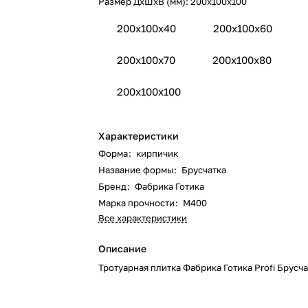
Размер ДхШхВ (мм):
200x100x100
200х100х40
200x100x60
200x100x70
200x100x80
200x100x100
Характеристики
Форма
:
кирпичик
Название формы
:
Брусчатка
Бренд
:
Фабрика Готика
Марка прочности
:
М400
Все характеристики
Описание
Тротуарная плитка Фабрика Готика Profi Брусч