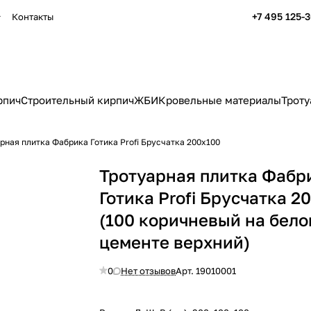
+7 495 125-
Контакты
рпич
Строительный кирпич
ЖБИ
Кровельные материалы
Троту
рная плитка Фабрика Готика Profi Брусчатка 200х100
Тротуарная плитка Фабр
Готика Profi Брусчатка 2
(100 коричневый на бел
цементе верхний)
0
Нет отзывов
Арт.
19010001