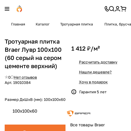
Главная
Каталог
Тротуарная плитка
Плитка, брусч
Тротуарная плитка
1 412 ₽/
м²
Braer Лувр 100x100
(60 серый на сером
Рассчитать доставку
цементе верхний)
Нашли дешевле?
0
Нет отзывов
Хочу в подарок
Арт.
19010384
Гарантия 5 лет
Размер ДхШхВ (мм):
100x100x60
100x100x60
Все товары Braer