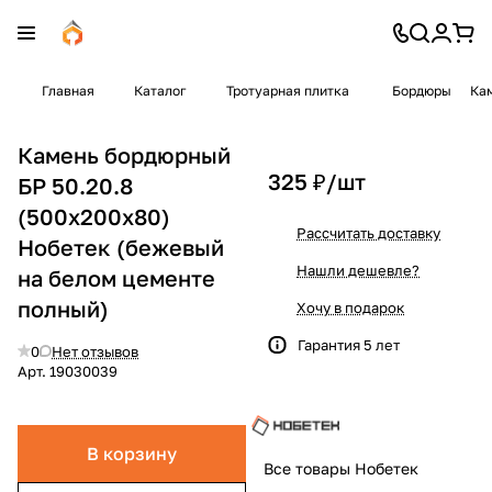
Главная
Каталог
Тротуарная плитка
Бордюры
Кам
Камень бордюрный
325 ₽/
шт
БР 50.20.8
(500x200x80)
Рассчитать доставку
Нобетек (бежевый
Нашли дешевле?
на белом цементе
полный)
Хочу в подарок
Гарантия 5 лет
0
Нет отзывов
Арт.
19030039
В корзину
Все товары Нобетек