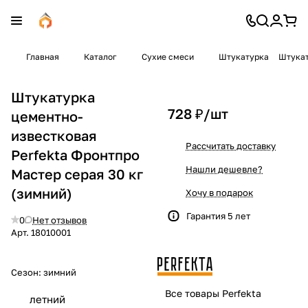
Главная
Каталог
Сухие смеси
Штукатурка
Штукат
Штукатурка
728 ₽/
шт
цементно-
известковая
Рассчитать доставку
Perfekta Фронтпро
Нашли дешевле?
Мастер серая 30 кг
(зимний)
Хочу в подарок
Гарантия 5 лет
0
Нет отзывов
Арт.
18010001
Сезон:
зимний
Все товары Perfekta
летний