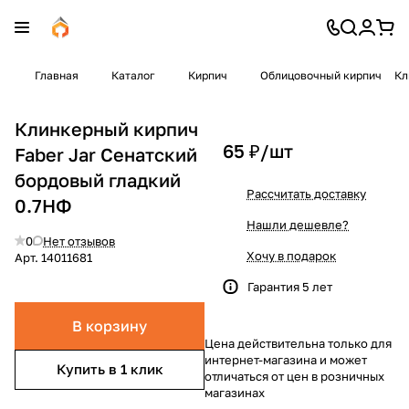
Главная
Каталог
Кирпич
Облицовочный кирпич
Кл
Клинкерный кирпич
65 ₽/
шт
Faber Jar Сенатский
бордовый гладкий
Рассчитать доставку
0.7НФ
Нашли дешевле?
0
Нет отзывов
Хочу в подарок
Арт.
14011681
Гарантия 5 лет
В корзину
Цена действительна только для
интернет-магазина и может
Купить в 1 клик
отличаться от цен в розничных
магазинах