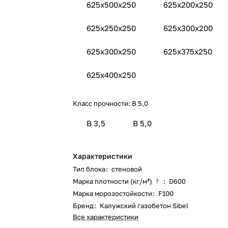
625x500x250
625x200x250
625x250x250
625x300х200
625x300x250
625x375x250
625x400x250
Класс прочности:
B 5,0
B 3,5
B 5,0
Характеристики
Тип блока
:
стеновой
Марка плотности (кг/м³)
:
D600
?
Марка морозостойкости
:
F100
Бренд
:
Калужский газобетон Sibel
Все характеристики