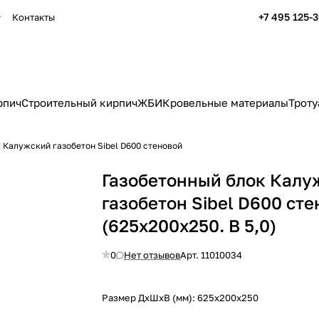
+7 495 125-
Контакты
рпич
Строительный кирпич
ЖБИ
Кровельные материалы
Троту
 Калужский газобетон Sibel D600 стеновой
Газобетонный блок Калу
газобетон Sibel D600 ст
(625x200x250. B 5,0)
0
Нет отзывов
Арт.
11010034
Размер ДхШхВ (мм):
625x200x250