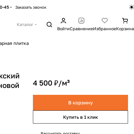
30-45
Заказать звонок
Каталог
Войти
Сравнение
Избранное
Корзина
арная плитка
жский
4 500 ₽/
м³
еновой
В корзину
Купить в 1 клик
Рассчитать доставку