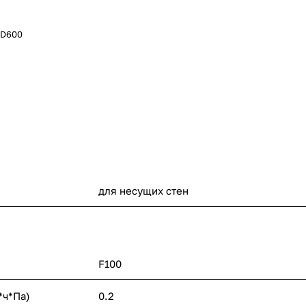
 D600
для несущих стен
F100
*ч*Па)
0.2