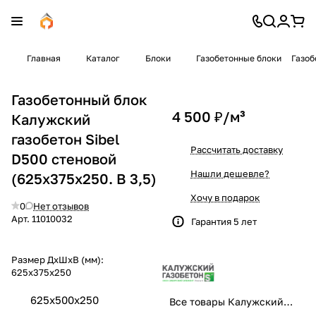
Главная
Каталог
Блоки
Газобетонные блоки
Газоб
Газобетонный блок
4 500 ₽/
м³
Калужский
газобетон Sibel
Рассчитать доставку
D500 стеновой
Нашли дешевле?
(625x375x250. B 3,5)
Хочу в подарок
0
Нет отзывов
Арт.
11010032
Гарантия 5 лет
Размер ДхШхВ (мм):
625x375x250
625x500x250
Все товары Калужский газобетон Sibel