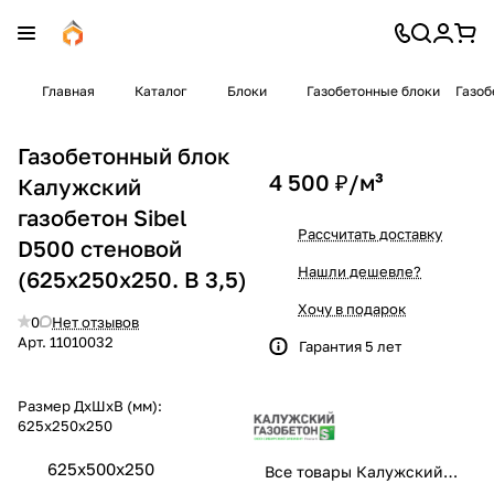
Главная
Каталог
Блоки
Газобетонные блоки
Газоб
Газобетонный блок
4 500 ₽/
м³
Калужский
газобетон Sibel
Рассчитать доставку
D500 стеновой
Нашли дешевле?
(625x250x250. B 3,5)
Хочу в подарок
0
Нет отзывов
Арт.
11010032
Гарантия 5 лет
Размер ДхШхВ (мм):
625x250x250
625x500x250
Все товары Калужский газобетон Sibel