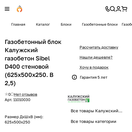
Главная
Каталог
Блоки
Газобетонные блоки
Газоб
Газобетонный блок
Рассчитать доставку
Калужский
газобетон Sibel
Нашли дешевле?
D400 стеновой
Хочу в подарок
(625x500x250. B
Гарантия 5 лет
2,5)
0
Нет отзывов
Арт.
11010030
Все товары Калужский газобетон Sibel
Размер ДхШхВ (мм):
Все товары категории
625x500x250