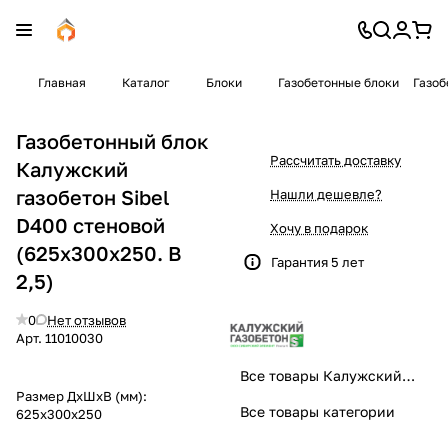
Главная
Каталог
Блоки
Газобетонные блоки
Газоб
Газобетонный блок
Рассчитать доставку
Калужский
газобетон Sibel
Нашли дешевле?
D400 стеновой
Хочу в подарок
(625x300x250. B
Гарантия 5 лет
2,5)
0
Нет отзывов
Арт.
11010030
Все товары Калужский газобетон Sibel
Размер ДхШхВ (мм):
Все товары категории
625x300x250