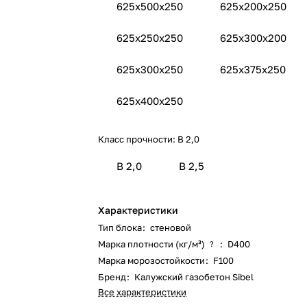
625x500x250
625x200x250
625x250x250
625x300х200
625x300x250
625x375x250
625x400x250
Класс прочности:
B 2,0
B 2,0
B 2,5
Характеристики
Тип блока
:
стеновой
Марка плотности (кг/м³)
:
D400
?
Марка морозостойкости
:
F100
Бренд
:
Калужский газобетон Sibel
Все характеристики