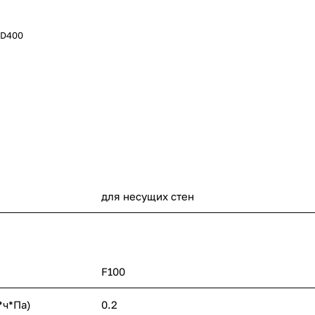
 D400
для несущих стен
F100
*ч*Па)
0.2