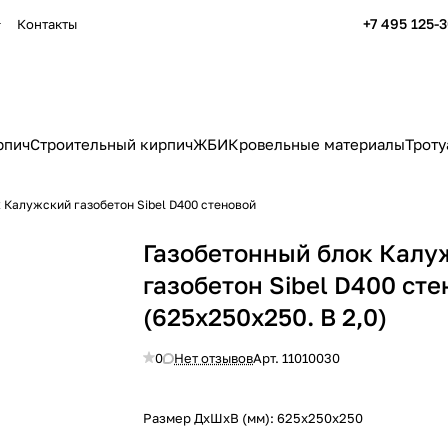
+7 495 125-
Контакты
рпич
Строительный кирпич
ЖБИ
Кровельные материалы
Троту
 Калужский газобетон Sibel D400 стеновой
Газобетонный блок Калу
газобетон Sibel D400 ст
(625x250x250. B 2,0)
0
Нет отзывов
Арт.
11010030
Размер ДхШхВ (мм):
625x250x250