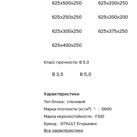
625x500x250
625x200x250
625x250x250
625x300х200
625x300x250
625x375x250
625x400x250
Класс прочности:
B 5,0
B 3,5
B 5,0
Характеристики
Тип блока
:
стеновой
Марка плотности (кг/м³)
:
D600
?
Марка морозостойкости
:
F100
Бренд
:
ISTKULT Егорьевск
Все характеристики