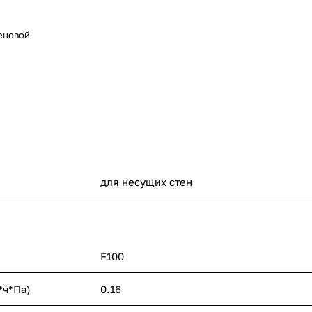
теновой
для несущих стен
F100
*ч*Па)
0.16