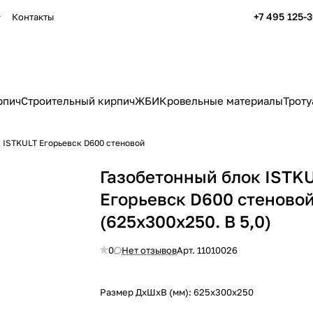
+7 495 125-
Контакты
рпич
Строительный кирпич
ЖБИ
Кровельные материалы
Троту
 ISTKULT Егорьевск D600 стеновой
Газобетонный блок ISTK
Егорьевск D600 стеново
(625x300x250. B 5,0)
0
Нет отзывов
Арт.
11010026
Размер ДхШхВ (мм):
625x300x250