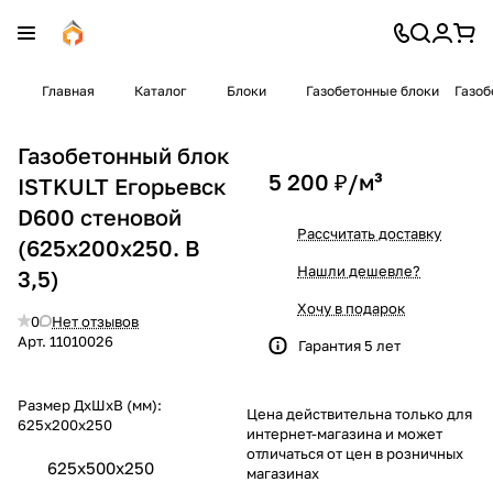
Главная
Каталог
Блоки
Газобетонные блоки
Газоб
Газобетонный блок
5 200 ₽/
м³
ISTKULT Егорьевск
D600 стеновой
Рассчитать доставку
(625x200x250. B
Нашли дешевле?
3,5)
Хочу в подарок
0
Нет отзывов
Арт.
11010026
Гарантия 5 лет
Размер ДхШхВ (мм):
Цена действительна только для
625x200x250
интернет-магазина и может
отличаться от цен в розничных
625x500x250
магазинах