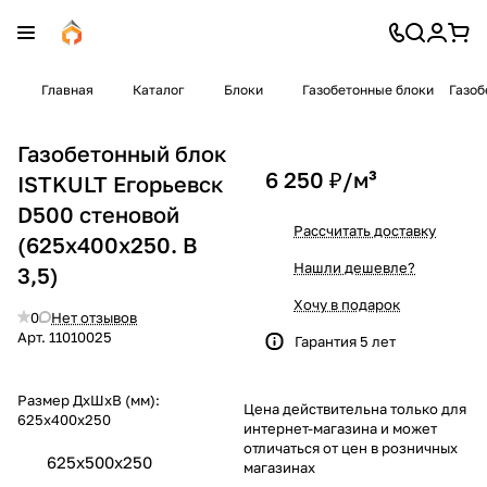
Главная
Каталог
Блоки
Газобетонные блоки
Газоб
Газобетонный блок
6 250 ₽/
м³
ISTKULT Егорьевск
D500 стеновой
Рассчитать доставку
(625x400x250. B
Нашли дешевле?
3,5)
Хочу в подарок
0
Нет отзывов
Арт.
11010025
Гарантия 5 лет
Размер ДхШхВ (мм):
Цена действительна только для
625x400x250
интернет-магазина и может
отличаться от цен в розничных
625x500x250
магазинах