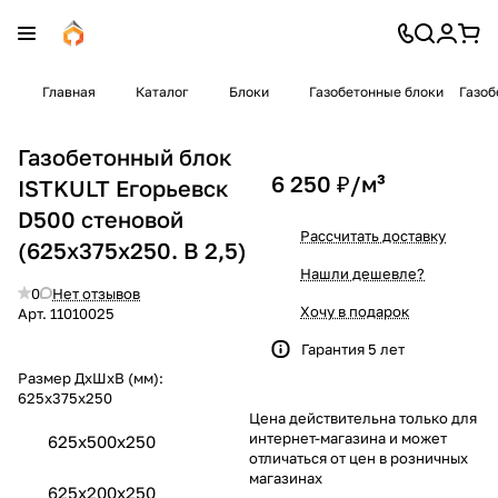
Главная
Каталог
Блоки
Газобетонные блоки
Газоб
Газобетонный блок
6 250 ₽/
м³
ISTKULT Егорьевск
D500 стеновой
Рассчитать доставку
(625x375x250. B 2,5)
Нашли дешевле?
0
Нет отзывов
Хочу в подарок
Арт.
11010025
Гарантия 5 лет
Размер ДхШхВ (мм):
625x375x250
Цена действительна только для
интернет-магазина и может
625x500x250
отличаться от цен в розничных
магазинах
625x200x250