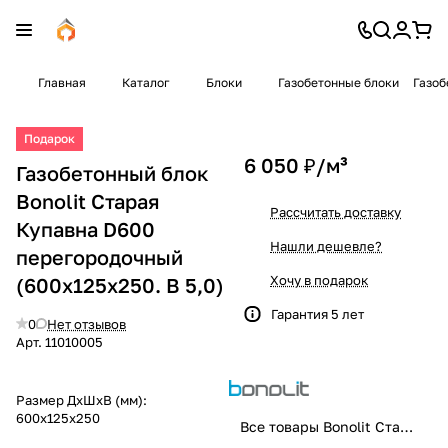
Главная
Каталог
Блоки
Газобетонные блоки
Газоб
Подарок
6 050 ₽/
м³
Газобетонный блок
Bonolit Старая
Рассчитать доставку
Купавна D600
Нашли дешевле?
перегородочный
Хочу в подарок
(600x125x250. B 5,0)
Гарантия 5 лет
0
Нет отзывов
Арт.
11010005
Размер ДхШхВ (мм):
600x125x250
Все товары Bonolit Старая Купавна