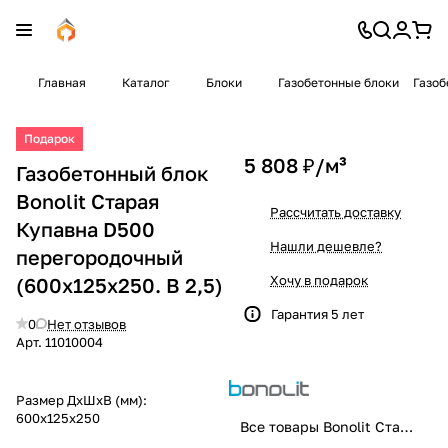
Главная
Каталог
Блоки
Газобетонные блоки
Газоб
Подарок
5 808 ₽/
м³
Газобетонный блок
Bonolit Старая
Рассчитать доставку
Купавна D500
Нашли дешевле?
перегородочный
Хочу в подарок
(600x125x250. B 2,5)
Гарантия 5 лет
0
Нет отзывов
Арт.
11010004
Размер ДхШхВ (мм):
600x125x250
Все товары Bonolit Старая Купавна