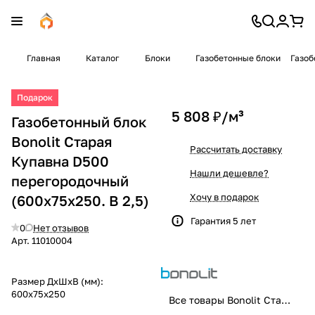
Главная
Каталог
Блоки
Газобетонные блоки
Газоб
Подарок
5 808 ₽/
м³
Газобетонный блок
Bonolit Старая
Рассчитать доставку
Купавна D500
Нашли дешевле?
перегородочный
Хочу в подарок
(600х75х250. B 2,5)
Гарантия 5 лет
0
Нет отзывов
Арт.
11010004
Размер ДхШхВ (мм):
600х75х250
Все товары Bonolit Старая Купавна