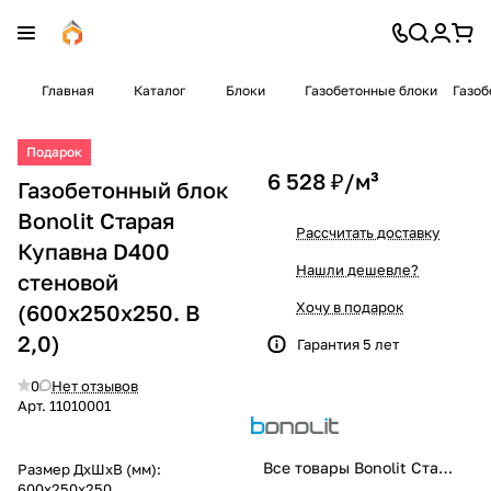
Главная
Каталог
Блоки
Газобетонные блоки
Газоб
Подарок
6 528 ₽/
м³
Газобетонный блок
Bonolit Старая
Рассчитать доставку
Купавна D400
Нашли дешевле?
стеновой
Хочу в подарок
(600x250x250. B
2,0)
Гарантия 5 лет
0
Нет отзывов
Арт.
11010001
Все товары Bonolit Старая Купавна
Размер ДхШхВ (мм):
600x250x250