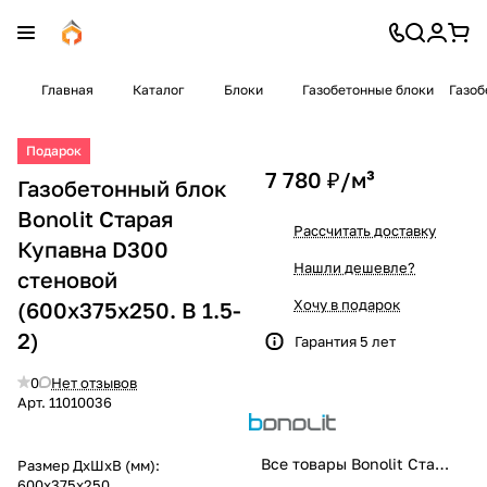
Главная
Каталог
Блоки
Газобетонные блоки
Газоб
Подарок
7 780 ₽/
м³
Газобетонный блок
Bonolit Старая
Рассчитать доставку
Купавна D300
Нашли дешевле?
стеновой
Хочу в подарок
(600x375x250. B 1.5-
2)
Гарантия 5 лет
0
Нет отзывов
Арт.
11010036
Все товары Bonolit Старая Купавна
Размер ДхШхВ (мм):
600x375x250