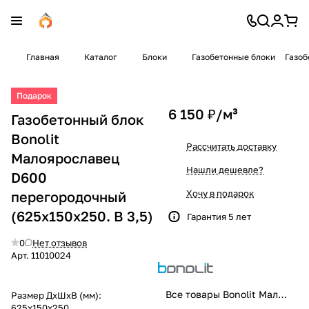
Главная
Каталог
Блоки
Газобетонные блоки
Газоб
Подарок
6 150 ₽/
м³
Газобетонный блок
Bonolit
Рассчитать доставку
Малоярославец
Нашли дешевле?
D600
Хочу в подарок
перегородочный
(625x150x250. B 3,5)
Гарантия 5 лет
0
Нет отзывов
Арт.
11010024
Все товары Bonolit Малоярославец
Размер ДхШхВ (мм):
625x150х250