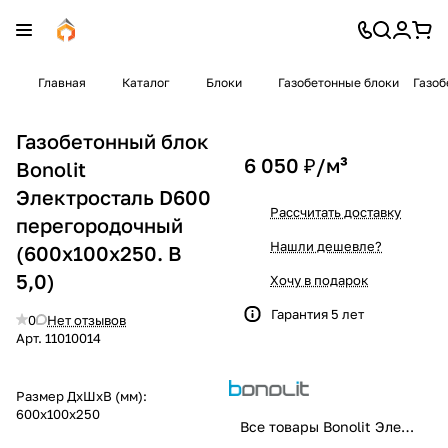
Главная
Каталог
Блоки
Газобетонные блоки
Газоб
Газобетонный блок
6 050 ₽/
м³
Bonolit
Электросталь D600
Рассчитать доставку
перегородочный
Нашли дешевле?
(600x100x250. B
5,0)
Хочу в подарок
Гарантия 5 лет
0
Нет отзывов
Арт.
11010014
Размер ДхШхВ (мм):
600x100x250
Все товары Bonolit Электросталь